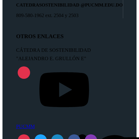
CATEDRASOSTENIBILIDAD
@PUCMM.EDU.DO
809-580-1962 ext. 2504 y 2503
OTROS ENLACES
CÁTEDRA DE SOSTENIBILIDAD
"ALEJANDRO E. GRULLÓN E"
PUCMM