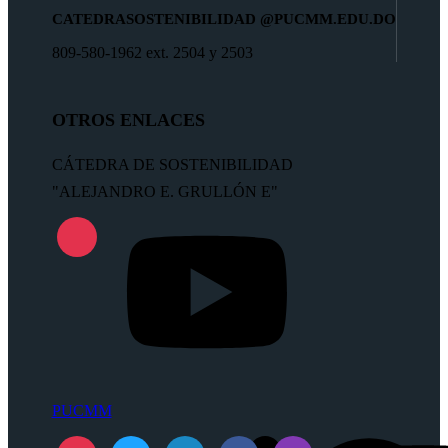
CATEDRASOSTENIBILIDAD
@PUCMM.EDU.DO
809-580-1962 ext. 2504 y 2503
OTROS ENLACES
CÁTEDRA DE SOSTENIBILIDAD
"ALEJANDRO E. GRULLÓN E"
PUCMM