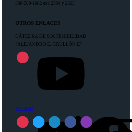
809-580-1962 ext. 2504 y 2503
OTROS ENLACES
CÁTEDRA DE SOSTENIBILIDAD
"ALEJANDRO E. GRULLÓN E"
PUCMM