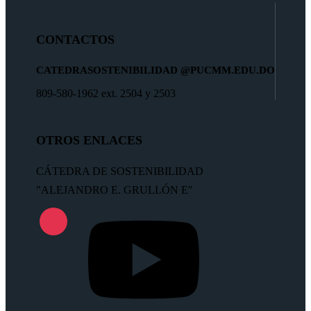
CONTACTOS
CATEDRASOSTENIBILIDAD
@PUCMM.EDU.DO
809-580-1962 ext. 2504 y 2503
OTROS ENLACES
CÁTEDRA DE SOSTENIBILIDAD
"ALEJANDRO E. GRULLÓN E"