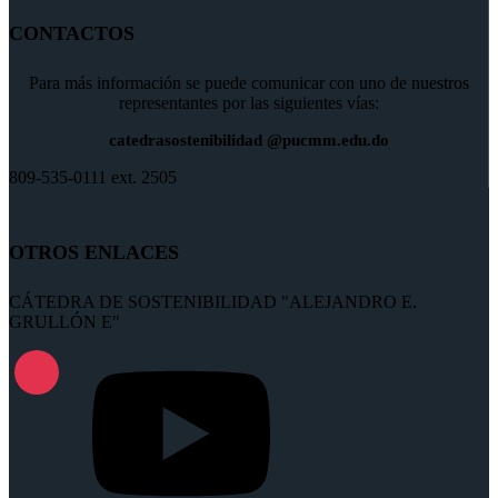
CONTACTOS
Para más información se puede comunicar con uno de nuestros
representantes por las siguientes vías:
catedrasostenibilidad
@pucmm.edu.do
809-535-0111 ext. 2505
OTROS ENLACES
CÁTEDRA DE SOSTENIBILIDAD "ALEJANDRO E.
GRULLÓN E"