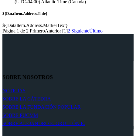
(UTC-04:00) Atlantic Time (Canada)
${DataItem.Address.Title}
${DataItem.Address.MarkerText}
Página 1 de 2
Primero
Anterior
[1]
2
Siguiente
Último
SOBRE NOSOTROS
NOTICIAS
SOBRE LA CÁTEDRA
SOBRE LA FUNDACIÓN POPULAR
SOBRE PUCMM
SOBRE ALEJANDRO E. GRULLÓN E.